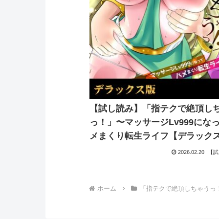
【試し読み】「指テクで絶頂し
っ！」〜マッサージLv999にな
メまくり転生ライフ【デラック
2026.02.20
【試
ホーム
「指テクで絶頂しちゃうっ！