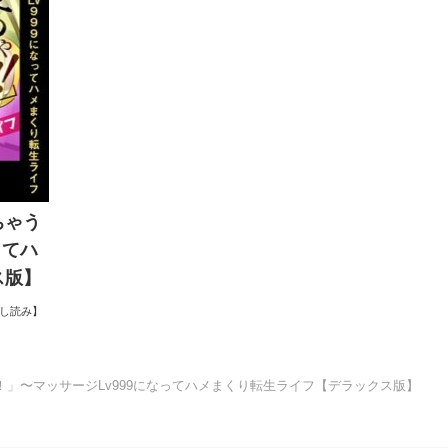
ちゃう
ってハ
ス版】
し読み】
」〜マッサージLv999になってハメまくり転生ライフ【デラックス版】