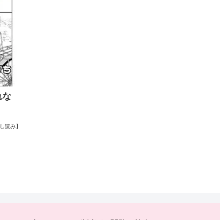
れな
し読み】