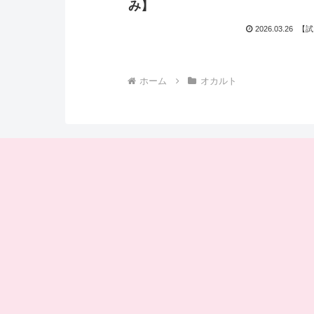
み】
2026.03.26
【試
ホーム
オカルト