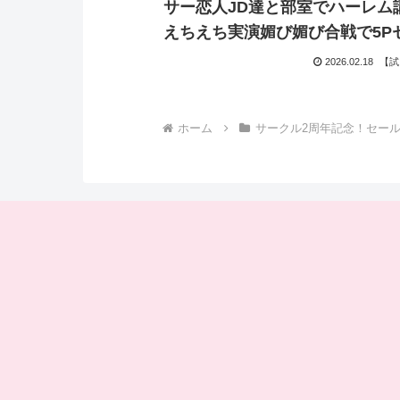
サー恋人JD達と部室でハーレム
えちえち実演媚び媚び合戦で5P
ス〜
2026.02.18
【試
ホーム
サークル2周年記念！セー