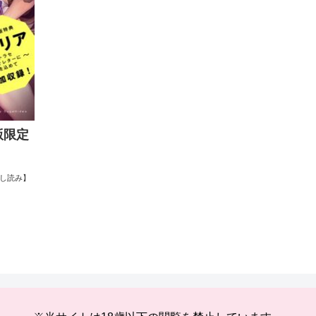
版限定
し読み】