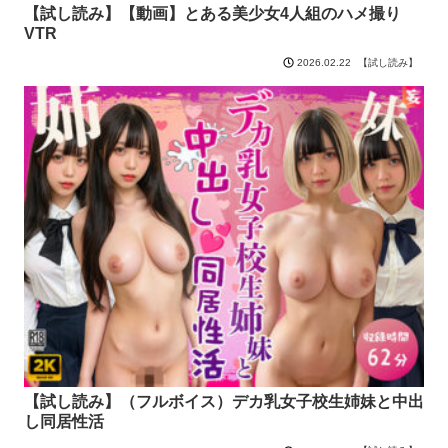
【試し読み】【動画】とある美少女4人組のハメ撮り
VTR
【試し読み】
2026.02.22
【試し読み】（フルボイス）デカ乳女子校生姉妹と中出
し同居性活