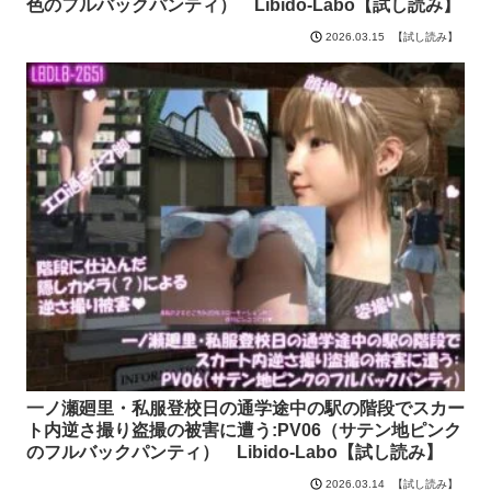
色のフルバックパンティ） Libido-Labo【試し読み】
【試し読み】
2026.03.15
一ノ瀬廻里・私服登校日の通学途中の駅の階段でスカー
ト内逆さ撮り盗撮の被害に遭う:PV06（サテン地ピンク
のフルバックパンティ） Libido-Labo【試し読み】
【試し読み】
2026.03.14