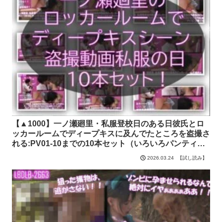
【▲1000】一ノ瀬廻里・私服登校日のある日彼氏とロ
ッカールームでディープキスに及んでたところを盗撮さ
れる:PV01-10までの10本セット（いろいろパンティー
からノーパンまで！！） Libido-Labo【試し読み】
【試し読み】
2026.03.24