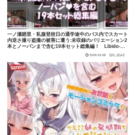
一ノ瀬廻里・私服登校日の通学途中のバス内でスカート
内逆さ撮り盗撮の被害に遭う:未収録のバリエーション2
本とノーパンまで含む19本セット総集編！ Libido-
Labo【試し読み】
【試し読み】
2026.03.08