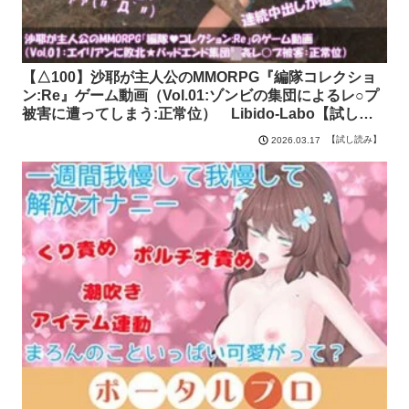
【△100】沙耶が主人公のMMORPG『編隊コレクショ
ン:Re』ゲーム動画（Vol.01:ゾンビの集団によるレ○プ
被害に遭ってしまう:正常位） Libido-Labo【試し読
み】
【試し読み】
2026.03.17