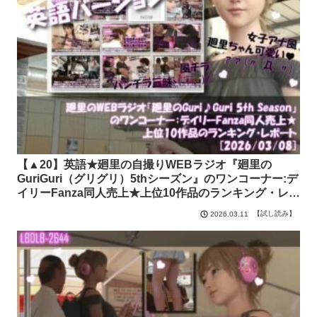
【▲20】英語★廻里の自撮りWEBラジオ『廻里の
GuriGuri（グリグリ）5thシーズン』のワンコーナー:デ
イリーFanza同人売上★上位10作品のランキング・レポ
ート［2026/03/08］ Libido-Labo【試し読み】
【試し読み】
2026.03.11