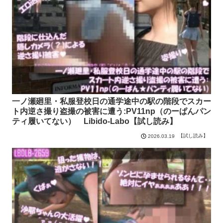
一ノ瀬廻里・私服登校日の通学途中の駅の階段でスカー
ト内逆さ撮り盗撮の被害に遭う:PV11np（のーぱんパン
ティ履いてない） Libido-Labo【試し読み】
【試し読み】
2026.03.19