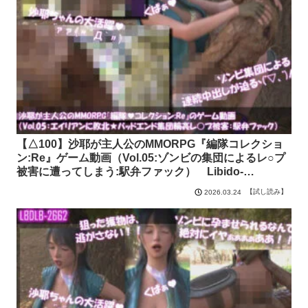
【△100】沙耶が主人公のMMORPG『編隊コレクショ
ン:Re』ゲーム動画（Vol.05:ゾンビの集団によるレ○プ
被害に遭ってしまう:駅弁ファック） Libido-
Labo【試し読み】
【試し読み】
2026.03.24