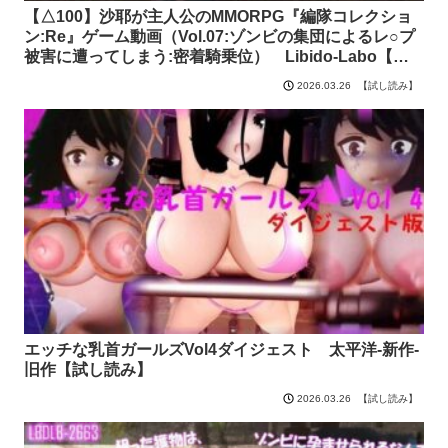
【△100】沙耶が主人公のMMORPG『編隊コレクショ
ン:Re』ゲーム動画（Vol.07:ゾンビの集団によるレ○プ
被害に遭ってしまう:密着騎乗位） Libido-Labo【試
し読み】
【試し読み】
2026.03.26
エッチな乳首ガールズVol4ダイジェスト 太平洋-新作-
旧作【試し読み】
【試し読み】
2026.03.26