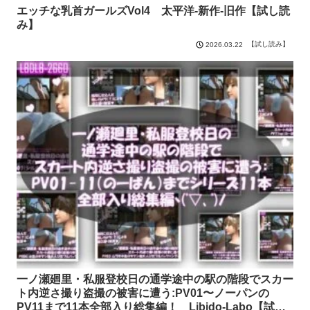
エッチな乳首ガールズVol4 太平洋-新作-旧作【試し読
み】
【試し読み】
2026.03.22
一ノ瀬廻里・私服登校日の通学途中の駅の階段でスカー
ト内逆さ撮り盗撮の被害に遭う:PV01〜ノーパンの
PV11まで11本全部入り総集編！ Libido-Labo【試し