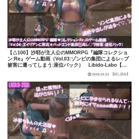
【△100】沙耶が主人公のMMORPG『編隊コレクショ
ン:Re』ゲーム動画（Vol.03:ゾンビの集団によるレ○プ
被害に遭ってしまう:座位バック） Libido-Labo【試
し読み】
【試し読み】
2026.03.23