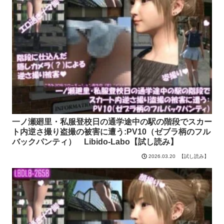
一ノ瀬廻里・私服登校日の通学途中の駅の階段でスカー
ト内逆さ撮り盗撮の被害に遭う:PV10（ゼブラ柄のフル
バックパンティ） Libido-Labo【試し読み】
【試し読み】
2026.03.20