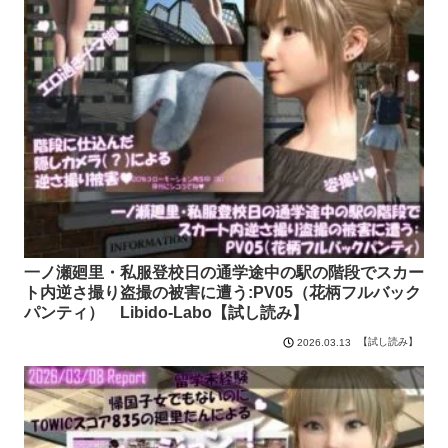
一ノ瀬廻里・私服登校日の通学途中の駅の階段でスカー
ト内逆さ撮り盗撮の被害に遭う:PV05（花柄フルバック
パンティ） Libido-Labo【試し読み】
【試し読み】
2026.03.13