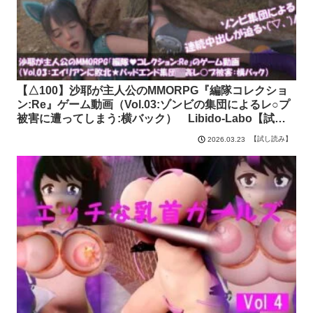
【△100】沙耶が主人公のMMORPG『編隊コレクショ
ン:Re』ゲーム動画（Vol.03:ゾンビの集団によるレ○プ
被害に遭ってしまう:横バック） Libido-Labo【試し
読み】
【試し読み】
2026.03.23