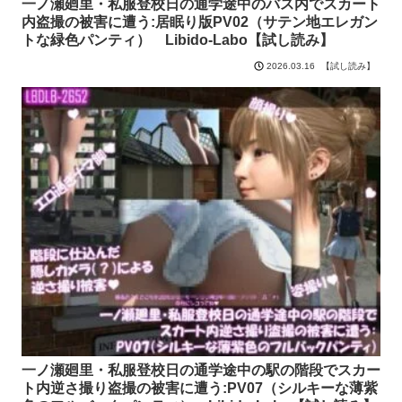
一ノ瀬廻里・私服登校日の通学途中のバス内でスカート
内盗撮の被害に遭う:居眠り版PV02（サテン地エレガン
トな緑色パンティ） Libido-Labo【試し読み】
【試し読み】
2026.03.16
一ノ瀬廻里・私服登校日の通学途中の駅の階段でスカー
ト内逆さ撮り盗撮の被害に遭う:PV07（シルキーな薄紫