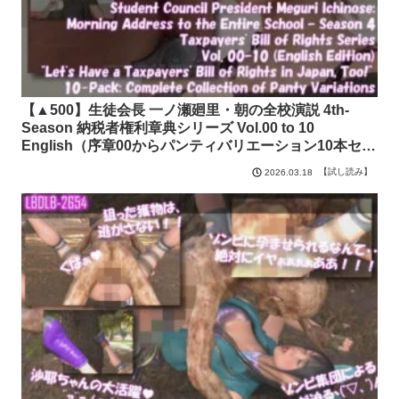
【▲500】生徒会長 一ノ瀬廻里・朝の全校演説 4th-
Season 納税者権利章典シリーズ Vol.00 to 10
English（序章00からパンティバリエーション10本セッ
ト総集編） Libido-Labo【試し読み】
【試し読み】
2026.03.18