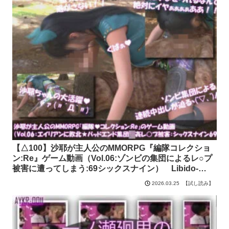
【△100】沙耶が主人公のMMORPG『編隊コレクショ
ン:Re』ゲーム動画（Vol.06:ゾンビの集団によるレ○プ
被害に遭ってしまう:69シックスナイン） Libido-
Labo【試し読み】
【試し読み】
2026.03.25