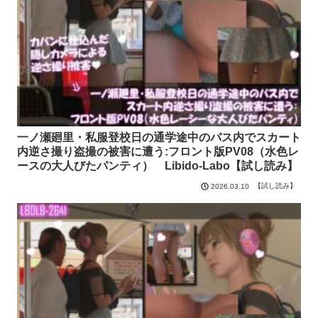
一ノ瀬廻里・私服登校日の通学途中のバス内でスカート
内逆さ撮り盗撮の被害に遭う:フロント版PV08（水色レ
ースの大人びたパンティ） Libido-Labo【試し読み】
【試し読み】
2026.03.10