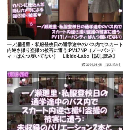
一ノ瀬廻里・私服登校日の通学途中のバス内でスカート
内逆さ撮り盗撮の被害に遭う:PV17NP（ノーパンテ
ィ・ぱんつ履いてない） Libido-Labo【試し読み】
【試し読み】
2026.03.08