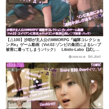
【△100】沙耶が主人公のMMORPG『編隊コレクショ
ン:Re』ゲーム動画（Vol.02:ゾンビの集団によるレ○プ
被害に遭ってしまう:バック） Libido-Labo【試し読
み】
【試し読み】
2026.03.19