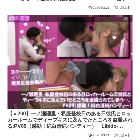
読み】
【試し読み】
2026.03.21
【▲200】一ノ瀬廻里・私服登校日のある日彼氏とロッ
カールームでディープキスに及んでたところを盗撮され
る:PV09（感動！純白清純パンティー） Libido-
Labo【試し読み】
【試し読み】
2026.03.21