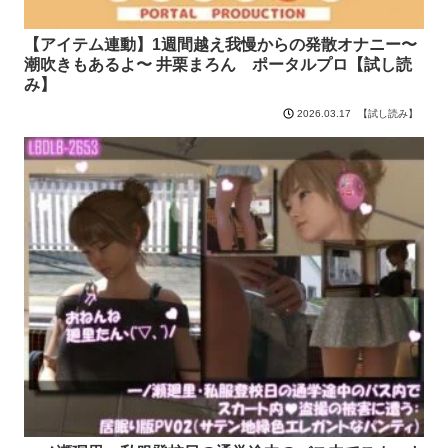
【アイテム連動】1週間越え我慢からの発散オナニー〜
潮吹きもあるよ〜 井栗まろん ポータルプロ【試し読
み】
【試し読み】
2026.03.17