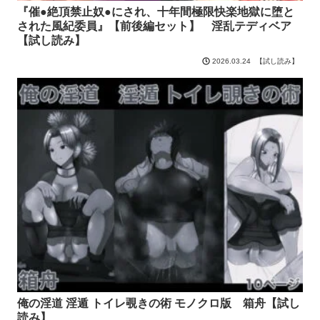
『催●絶頂禁止奴●にされ、十年間極限快楽地獄に堕と
された風紀委員』【前後編セット】 淫乱テディベア
【試し読み】
【試し読み】
2026.03.24
俺の淫道 淫遁 トイレ覗きの術 モノクロ版 箱舟【試し
読み】