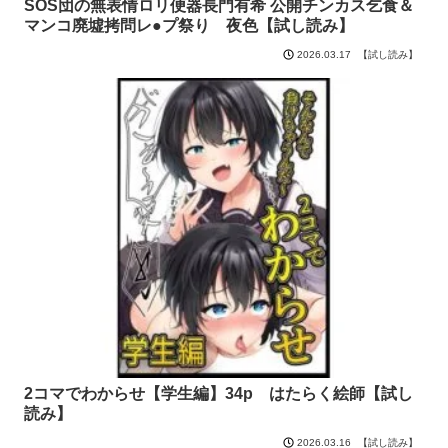
SOS団の無表情ロリ便器長門有希 公開チンカス乞食＆
マンコ廃墟拷問レ●プ祭り 夜色【試し読み】
【試し読み】
2026.03.17
2コマでわからせ【学生編】34p はたらく絵師【試し
読み】
【試し読み】
2026.03.16