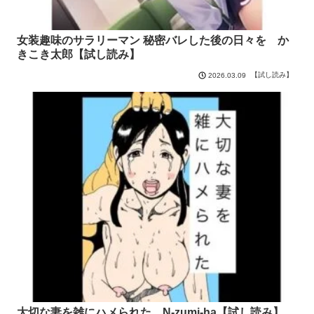
女装趣味のサラリーマン 秘密バレした後の日々を か
きこき太郎【試し読み】
【試し読み】
2026.03.09
大切な妻を雑にハメられた N-zumi-ha【試し読み】