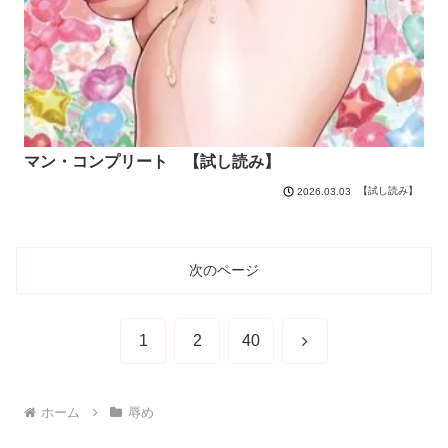
マン・コンプリート 【試し読み】
【試し読み】
2026.03.03
次のページ
次
1
2
40
へ
ホーム
辱め