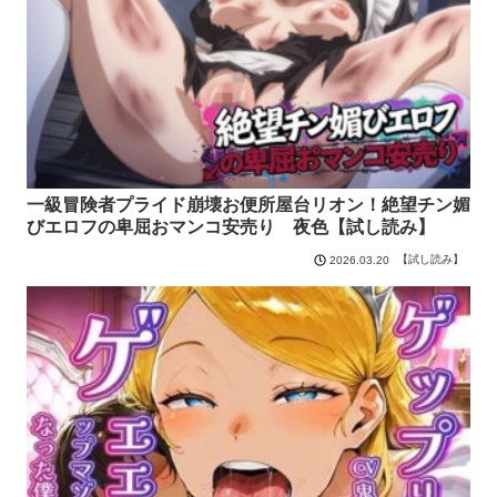
一級冒険者プライド崩壊お便所屋台リオン！絶望チン媚
びエロフの卑屈おマンコ安売り 夜色【試し読み】
【試し読み】
2026.03.20